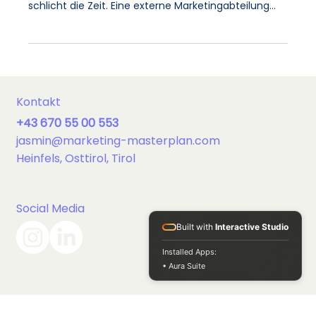
Marketing auslagern: Die
externe Marketingabteilung
Du hast einen laufenden Betrieb, gute Kunden und
volle Auftragsbücher – aber für Marketing fehlt
schlicht die Zeit. Eine externe Marketingabteilung
löst genau dieses Problem.
Kontakt
+43 670 55 00 553
jasmin@marketing-masterplan.com
Built with
Interactive Studio
Heinfels, Osttirol, Tirol
Installed Apps:
• Aura Suite
Social Media